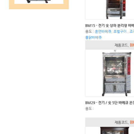
용도 :
훈연바베큐, 초벌구이 , 
통닭바베큐
B
제품코드.
BM29 - 전기 / 숯 5단 바베큐 
용도 :
B
제품코드.