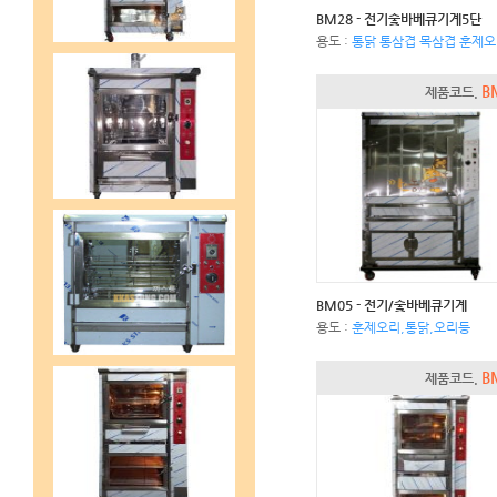
BM28 - 전기숯바베큐기계5단
용도 :
통닭 통삼겹 목삼겹 훈제
B
제품코드.
BM05 - 전기/숯바베큐기계
용도 :
훈제오리,통닭,오리등
B
제품코드.