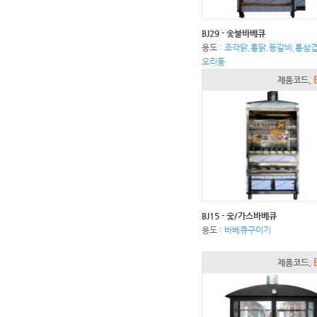
BJ29 - 숯불바베큐
용도 :
조각닭,통닭,등갈비,통삼겹
오리등
제품코드.
BJ15 - 숯/가스바베큐
용도 :
바베큐구이기
제품코드.