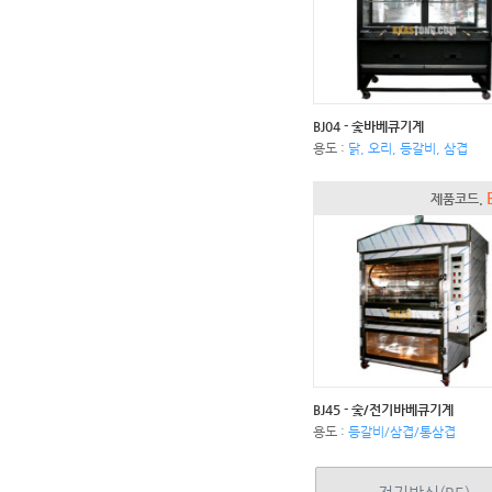
BJ04 - 숯바베큐기계
용도 :
닭, 오리, 등갈비, 삼겹
제품코드.
BJ45 - 숯/전기바베큐기계
용도 :
등갈비/삼겹/통삼겹