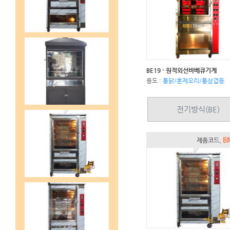
BE19 - 원적외선바베큐기계
용도 :
통닭/훈제오리/통삼겹등
전기방식(BE)
B
제품코드.