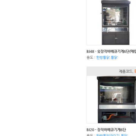
BJ48 - 숯장작바베큐기계6단(매립
용도 :
한방통닭.통닭
제품코드.
BJ20 - 장작바베큐기계6단
용도 :
한방통닭구이기,통닭