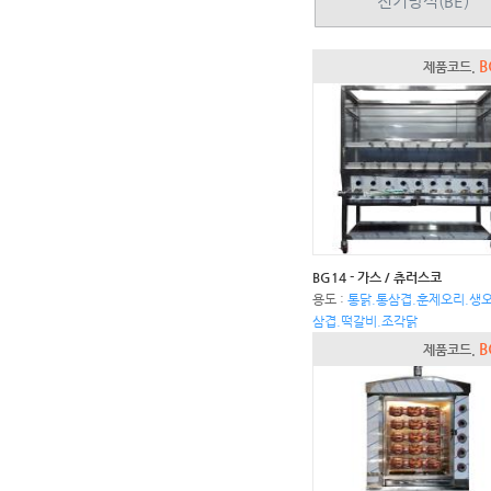
전기방식(BE)
B
제품코드.
BG14 - 가스 / 츄러스코
용도 :
통닭.통삼겹.훈제오리.생오
삼겹.떡갈비.조각닭
B
제품코드.