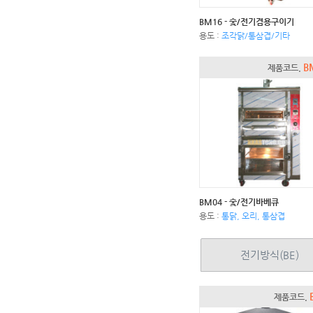
BM16 - 숯/전기겸용구이기
용도 :
조각닭/통삼겹/기타
B
제품코드.
BM04 - 숯/전기바베큐
용도 :
통닭, 오리, 통삼겹
전기방식(BE)
제품코드.