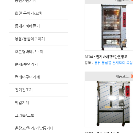
공전자전기계
회전 구이기/꼬치
통돼지바베큐기
볶음/통돌이구이기
오븐형바베큐구이
BE04 - 전기바베큐5단온장고
용도 :
통닭 통삼겹 훈제오리 목
훈제/훈연기기
B
제품코드.
컨베어구이기계
전기건조기
튀김기계
그리들/그릴
온장고/찜기/케밥등기타