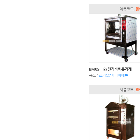
B
제품코드.
BM09 - 숯/전기바베큐기계
용도 :
조각닭/기타바베큐
B
제품코드.