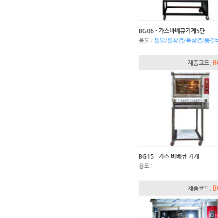
BG06 - 가스바베큐기계5단
용도 :
통닭/통삼겹/목삼겹/등갈
B
제품코드.
BG15 - 가스 바베큐 기계
용도 :
B
제품코드.