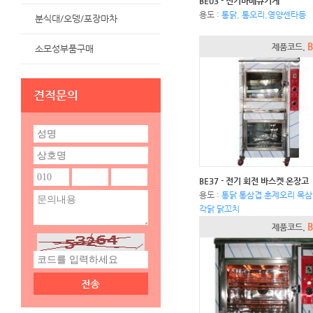
BE03 - 전기바베큐기계
용도 :
통닭, 통오리,영양센타등
분식대/오뎅/포장마차
B
제품코드.
소모성부품구매
견적문의
BE37 - 전기 회전 바스켓 온장고
용도 :
통닭 통삼겹 훈제오리 목삼
각닭 닭꼬치
B
제품코드.