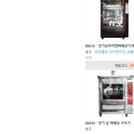
BM26 - 전기숯비어켄바베큐기
용도 :
한방통닭,비어켄치킨,숯
치킨
B
제품코드.
BM44 - 전기 숯 바베큐 구이기
용도 :