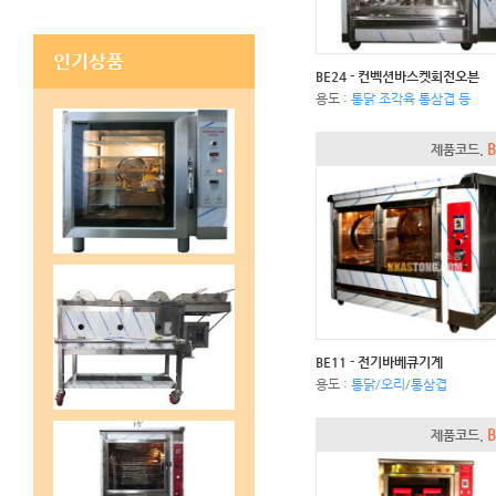
인기상품
BE24 - 컨벡션바스켓회전오븐
용도 :
통닭 조각육 통삼겹 등
B
제품코드.
BE11 - 전기바베큐기계
용도 :
통닭/오리/통삼겹
B
제품코드.