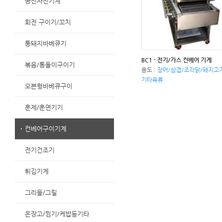
공전자전기계
회전 구이기/꼬치
통돼지바베큐기
BC1 - 전기/가스 컨베어 기계
볶음/통돌이구이기
용도 :
장어/삼겹/조각닭/돼지고
기타육류
오븐형바베큐구이
훈제/훈연기기
컨베어구이기계
전기건조기
튀김기계
그리들/그릴
온장고/찜기/케밥등기타